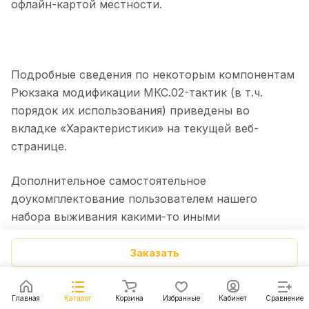
офлайн-картой местности.
Подробные сведения по некоторым компонентам
Рюкзака модификации МКС.02-тактик (в т.ч.
порядок их использования) приведены во
вкладке «Характеристики» на текущей веб-
странице.
Дополнительное самостоятельное
доукомплектование пользователем нашего
набора выживания какими-то иными
компонентами остается полностью на
усмотрение пользователя с учетом вместимости
Заказать
выбранной модификации Рюкзака.
Главная
Каталог
Корзина
Избранные
Кабинет
Сравнение
Подробнее о назначении Рюкзака