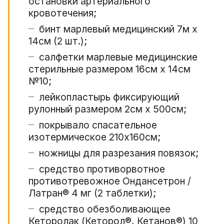
остановки артериального
кровотечения;
бинт марлевый медицинский 7м х
14см (2 шт.);
салфетки марлевые медицинские
стерильные размером 16см х 14см
№10;
лейкопластырь фиксирующий
рулонный размером 2см x 500см;
покрывало спасательное
изотермическое 210х160см;
ножницы для разрезания повязок;
средство противорвотное
противотревожное Ондансетрон /
Латран® 4 мг (2 таблетки);
средство обезболивающее
Кеторолак (Кеторол®, Кетанов®) 10