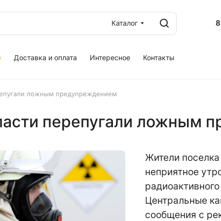
8
Каталог
е
Доставка и оплата
Интересное
Контакты
репугали ложным предупреждением
ласти перепугали ложным 
Жители поселка
неприятное утр
радиоактивного
Центральные ка
сообщения с ре