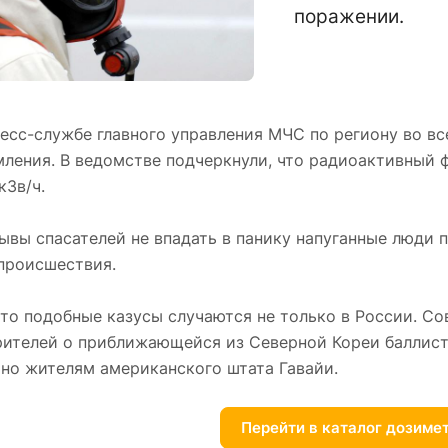
поражении.
ресс-службе главного управления МЧС по региону во в
ления. В ведомстве подчеркнули, что радиоактивный 
кЗв/ч.
ывы спасателей не впадать в панику напуганные люди 
происшествия.
что подобные казусы случаются не только в России. С
рителей о приближающейся из Северной Кореи баллист
ано жителям американского штата Гавайи.
Перейти в каталог дозиме